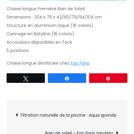
Chaise longue Première Bain de Soleil:
Dimensions : 204 x 76 x 42/60/79/94/104 cm
Structure en aluminium laqué (16 coloris)
Cannage en Batyline (16 coloris)
Accoudoirs disponibles en Teck
5 positions
Chaise longue distribuée chez
Ego Paris
Tweetez
Partagez
Épingle
Navigation
Filtration naturelle de la piscine : Aqua sponda
de
Bain de soleil – Ego Paris tandem