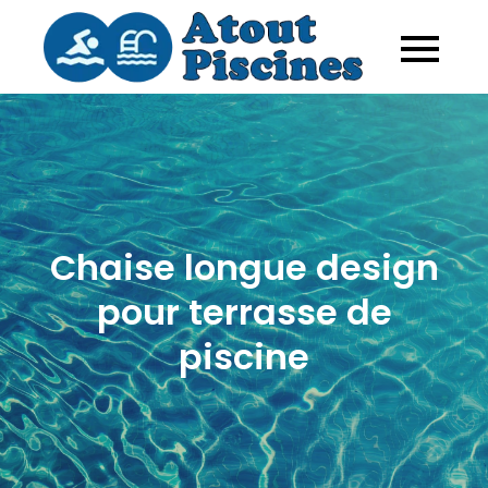
Skip
to
Atout
La piscine
content
dans tous
Piscine
ses états : du
kit piscine à
la piscine
naturelle
Chaise longue design
pour terrasse de
piscine