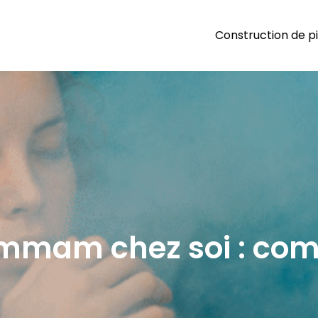
Construction de p
out Piscines
iscine dans tous ses états : du kit piscine à la piscine naturelle
mmam chez soi : com