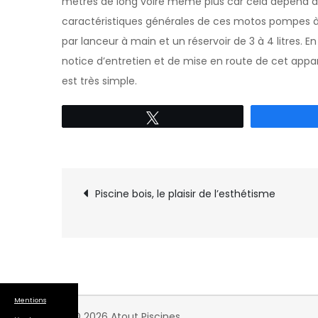
mètres de long voire même plus car cela dépend 
caractéristiques générales de ces motos pompes à
par lanceur à main et un réservoir de 3 à 4 litres. 
notice d’entretien et de mise en route de cet appare
est très simple.
Tweetez
Navigation
Piscine bois, le plaisir de l’esthétisme
de
l’article
Mentions
© 2026 Atout Piscines