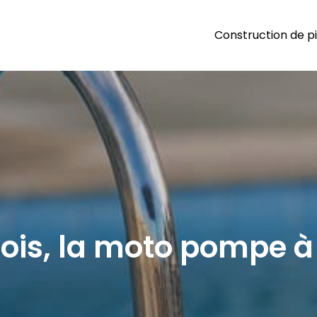
Construction de p
out Piscines
iscine dans tous ses états : du kit piscine à la piscine naturelle
bois, la moto pompe à