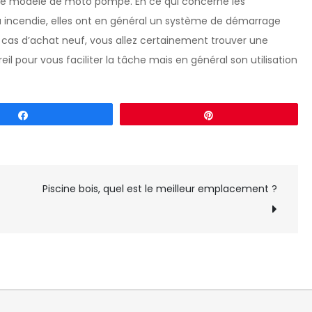
de modèle de moto pompe. En ce qui concerne les
 incendie, elles ont en général un système de démarrage
En cas d’achat neuf, vous allez certainement trouver une
il pour vous faciliter la tâche mais en général son utilisation
Partagez
Épingle
Piscine bois, quel est le meilleur emplacement ?