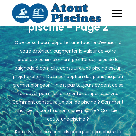
Skip
Construction de
to
Atout
La piscine
content
dans tous
piscine - Page 2
Piscine
ses états : du
kit piscine à
la piscine
Que ce soit pour apporter une touche d’évasion à
naturelle
votre extérieur, augmenter la valeur de votre
propriété ou simplement profiter des joies de la
baignade à domicile, construire une piscine est un
projet exaltant. De la conception des plans jusqu’au
premier plongeon, il n’est pas toujours évident de se
retrouver parmi les différentes étapes à suivre.
Comment construire un abri de piscine ? Comment
financer la construction d’une piscine ? Combien
coûte une piscine ?
Retrouvez ici des conseils pratiques pour choisir le