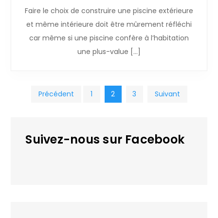
Faire le choix de construire une piscine extérieure
et même intérieure doit être mûrement réfléchi
car même si une piscine confère à l’habitation
une plus-value […]
Pagination
Précédent
1
2
3
Suivant
des
Suivez-nous sur Facebook
publications