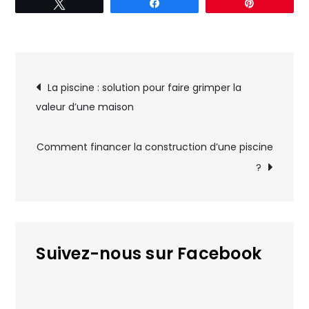
Tweetez
Partagez
Épingle
Navigation
La piscine : solution pour faire grimper la
valeur d’une maison
de
l’article
Comment financer la construction d’une piscine
?
Suivez-nous sur Facebook